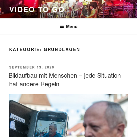
Zum
VIDEO TO GO
Inhalt
springen
Menü
KATEGORIE:
GRUNDLAGEN
VERÖFFENTLICHT
SEPTEMBER 13, 2020
AM
Bildaufbau mit Menschen – jede Situation
hat andere Regeln