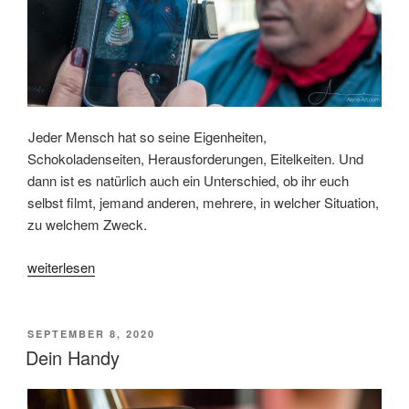
Jeder Mensch hat so seine Eigenheiten,
Schokoladenseiten, Herausforderungen, Eitelkeiten. Und
dann ist es natürlich auch ein Unterschied, ob ihr euch
selbst filmt, jemand anderen, mehrere, in welcher Situation,
zu welchem Zweck.
„Bildaufbau
weiterlesen
mit
Menschen
–
VERÖFFENTLICHT
SEPTEMBER 8, 2020
AM
jede
Dein Handy
Situation
hat